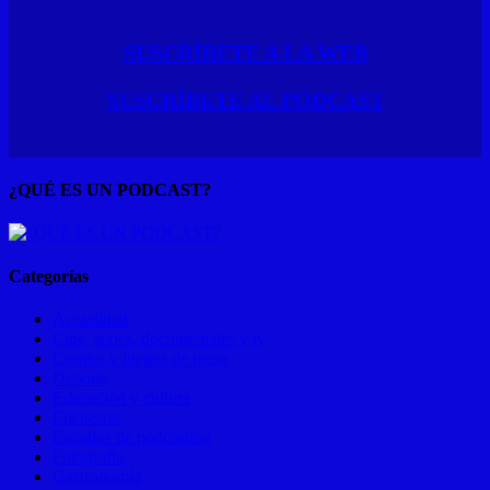
Buscar
SUSCRÍBETE A LA WEB
SUSCRÍBETE AL PÓDCAST
¿QUÉ ES UN PODCAST?
Categorías
Actualidad
Cine, series, documentales y tv
Comics y juegos de mesa
Deporte
Educación y cultura
Encuestas
Estudios de podcasting
Fotografía
Gastronomía