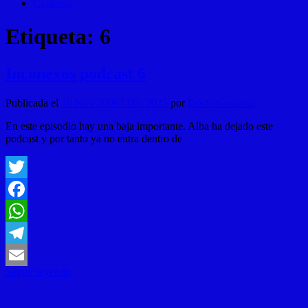
Contacto
Etiqueta:
6
Inconexos podcast 6
Publicada el
16 Nov 2009
7 Dic 2025
por
DoctorGenoma
En este episodio hay una baja importante. Alba ha dejado este
podcast y por tanto ya no entra dentro de
Twitter
Facebook
WhatsApp
Telegram
Seguir leyendo
Email