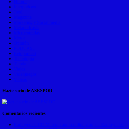
Humor
Interpodcast
Jpod
Magazine
Marketing y Social media
Metapodcasts
Microentradas
Motor
Opinión
PODCAST
Retopodcast
Tecnología
Tienda
Viajes
Videojuegos
Vídeos
Hazte socio de ASESPOD
Comentarios recientes
Radioyentes 101 Marconi audio online y apps - Radioyentes