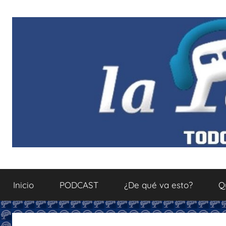
Saltar
al
contenido
La
Todo
sobre
Inicio
PODCAST
¿De qué va esto?
Q
el
Podcastfera
mundo
del
podcasting