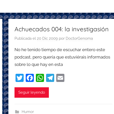
Achuecados 004: la investigasión
Publicada el
20 Dic 2009
por
DoctorGenoma
No he tenido tiempo de escuchar entero este
podcast, pero quería que estuviérais informados
sobre lo que hay en esta
T
F
W
T
E
w
a
h
el
m
itt
c
at
e
ai
Seguir leyendo
er
e
s
gr
l
b
A
a
Humor