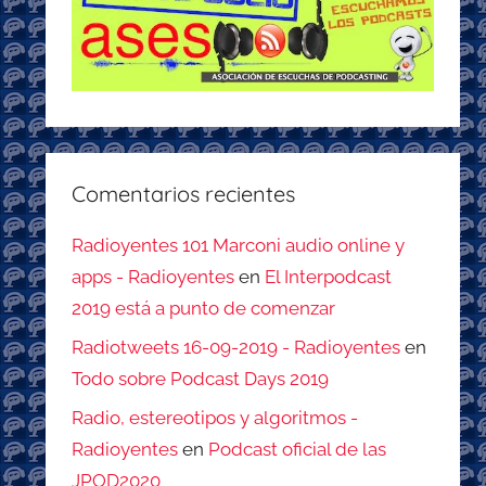
Comentarios recientes
Radioyentes 101 Marconi audio online y
apps - Radioyentes
en
El Interpodcast
2019 está a punto de comenzar
Radiotweets 16-09-2019 - Radioyentes
en
Todo sobre Podcast Days 2019
Radio, estereotipos y algoritmos -
Radioyentes
en
Podcast oficial de las
JPOD2020