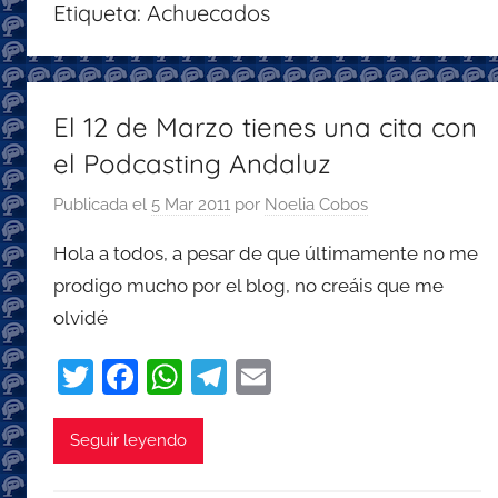
Etiqueta:
Achuecados
con
recomendaciones
para
disfrutar
El 12 de Marzo tienes una cita con
de
el Podcasting Andaluz
la
podcastfera
Publicada el
5 Mar 2011
por
Noelia Cobos
Hola a todos, a pesar de que últimamente no me
prodigo mucho por el blog, no creáis que me
olvidé
T
F
W
T
E
w
a
h
el
m
itt
c
at
e
ai
Seguir leyendo
er
e
s
gr
l