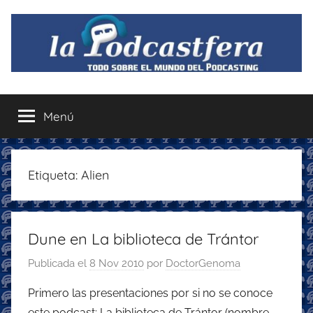
Saltar
al
contenido
La
Todo
sobre
Menú
Podcastfera
el
mundo
del
podcasting
Etiqueta:
Alien
con
recomendaciones
para
Dune en La biblioteca de Trántor
disfrutar
de
Publicada el
8 Nov 2010
por
DoctorGenoma
la
podcastfera
Primero las presentaciones por si no se conoce
este podcast: La biblioteca de Trántor (nombre