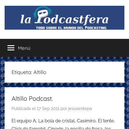
Saltar
al
contenido
La
Todo
sobre
Menú
Podcastfera
el
mundo
del
podcasting
Etiqueta:
Altillo
con
recomendaciones
para
Altillo Podcast.
disfrutar
de
Publicada el
17 Sep 2011
por
jesusestepa
la
podcastfera
El equipo A, La bola de cristal, Casimiro, El tente,
Click de famobil, CinexIn, la nocilla de fresa, los