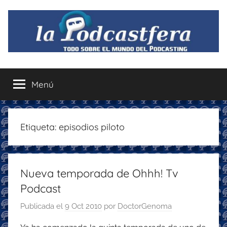
Saltar
al
contenido
La
Todo
sobre
Menú
Podcastfera
el
mundo
del
podcasting
Etiqueta:
episodios piloto
con
recomendaciones
para
Nueva temporada de Ohhh! Tv
disfrutar
de
Podcast
la
Publicada el
9 Oct 2010
por
DoctorGenoma
podcastfera