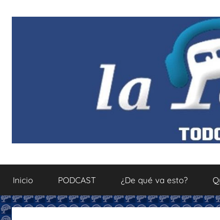
Saltar
al
contenido
La
Todo
sobre
Inicio
PODCAST
¿De qué va esto?
Q
el
Podcastfera
mundo
del
podcasting