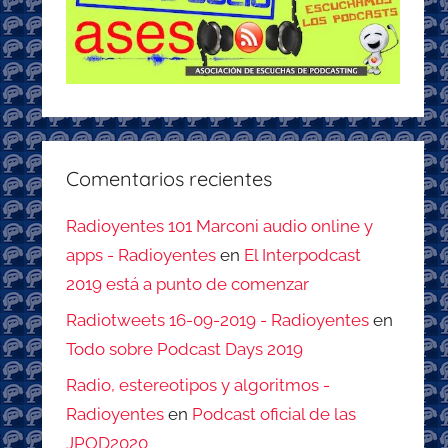
Comentarios recientes
Radioyentes 101 Marconi audio online y
apps - Radioyentes
en
El Interpodcast
2019 está a punto de comenzar
Radiotweets 16-09-2019 - Radioyentes
en
Todo sobre Podcast Days 2019
Radio, estereotipos y algoritmos -
Radioyentes
en
Podcast oficial de las
JPOD2020