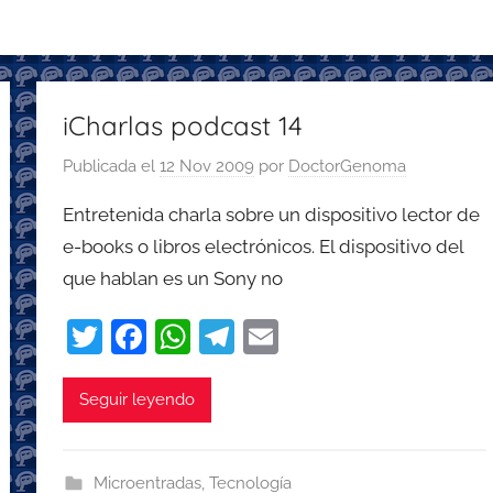
iCharlas podcast 14
Publicada el
12 Nov 2009
por
DoctorGenoma
Entretenida charla sobre un dispositivo lector de
e-books o libros electrónicos. El dispositivo del
que hablan es un Sony no
T
F
W
T
E
w
a
h
el
m
itt
c
at
e
ai
Seguir leyendo
er
e
s
gr
l
b
A
a
Microentradas
,
Tecnología