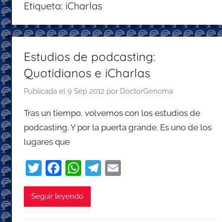
Etiqueta:
iCharlas
con
recomendaciones
para
disfrutar
Estudios de podcasting:
de
Quotidianos e iCharlas
la
podcastfera
Publicada el
9 Sep 2012
por
DoctorGenoma
Tras un tiempo, volvemos con los estudios de
podcasting. Y por la puerta grande. Es uno de los
lugares que
T
F
W
T
E
w
a
h
el
m
itt
c
at
e
ai
Seguir leyendo
er
e
s
gr
l