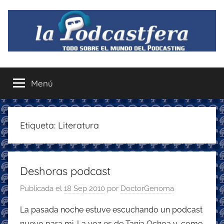
Saltar
al
contenido
La
Todo
sobre
Menú
Podcastfera
el
mundo
del
podcasting
Etiqueta:
Literatura
con
recomendaciones
para
Deshoras podcast
disfrutar
de
Publicada el
18 Sep 2010
por
DoctorGenoma
la
podcastfera
La pasada noche estuve escuchando un podcast
nuevo para mi. La voz es de Tania Ochoa y, como