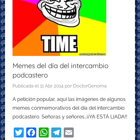
Memes del día del intercambio
podcastero
Publicada el
11 Abr 2014
por
DoctorGenoma
A petición popular, aquí las imágenes de algunos
memes conmemorativos del día del intercambio
podcastero. Señoras y señores…¡¡YA ESTÁ LIADA!!
T
F
W
T
E