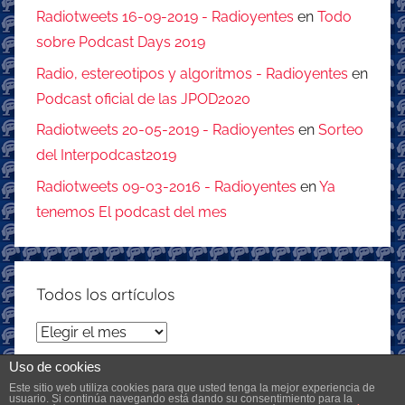
Radiotweets 16-09-2019 - Radioyentes
en
Todo
sobre Podcast Days 2019
Radio, estereotipos y algoritmos - Radioyentes
en
Podcast oficial de las JPOD2020
Radiotweets 20-05-2019 - Radioyentes
en
Sorteo
del Interpodcast2019
Radiotweets 09-03-2016 - Radioyentes
en
Ya
tenemos El podcast del mes
Todos los artículos
Todos
los
Uso de cookies
artículos
Este sitio web utiliza cookies para que usted tenga la mejor experiencia de
usuario. Si continúa navegando está dando su consentimiento para la