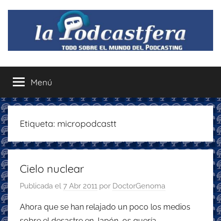
Saltar
al
contenido
La
Todo
sobre
Menú
Podcastfera
el
mundo
del
podcasting
Etiqueta:
micropodcastt
con
recomendaciones
para
Cielo nuclear
disfrutar
de
Publicada el
7 Abr 2011
por
DoctorGenoma
la
podcastfera
Ahora que se han relajado un poco los medios
sobre el desastre en Japón, os quería