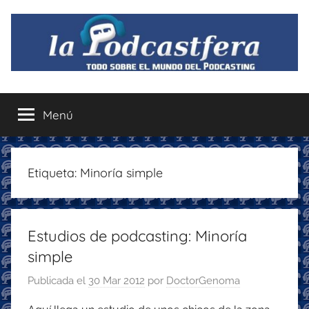
Saltar
al
contenido
La
Todo
sobre
Menú
Podcastfera
el
mundo
del
podcasting
Etiqueta:
Minoría simple
con
recomendaciones
para
Estudios de podcasting: Minoría
disfrutar
de
simple
la
Publicada el
30 Mar 2012
por
DoctorGenoma
podcastfera