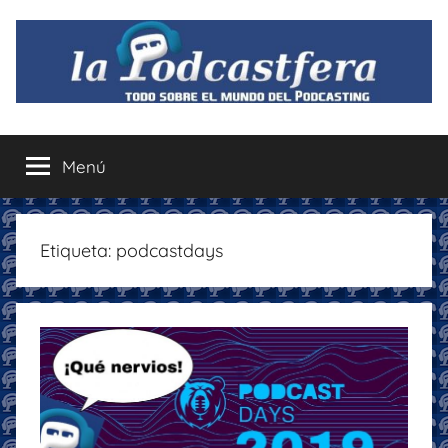
Saltar
al
contenido
La
Todo
sobre
Menú
Podcastfera
el
mundo
del
podcasting
Etiqueta:
podcastdays
con
recomendaciones
para
disfrutar
de
la
podcastfera