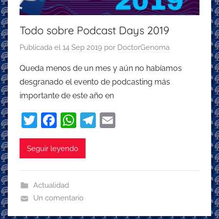
Todo sobre Podcast Days 2019
Publicada el
14 Sep 2019
por
DoctorGenoma
Queda menos de un mes y aún no habíamos
desgranado el evento de podcasting más
importante de este año en
T
F
W
T
E
w
a
h
el
m
itt
c
at
e
ai
Seguir leyendo
er
e
s
gr
l
b
A
a
Actualidad
o
p
m
Un comentario
o
p