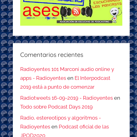
Comentarios recientes
Radioyentes 101 Marconi audio online y
apps - Radioyentes
en
El Interpodcast
2019 está a punto de comenzar
Radiotweets 16-09-2019 - Radioyentes
en
Todo sobre Podcast Days 2019
Radio, estereotipos y algoritmos -
Radioyentes
en
Podcast oficial de las
JPOD2020