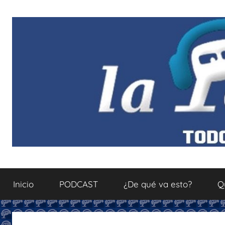
Saltar
al
contenido
La
Todo
sobre
Inicio
PODCAST
¿De qué va esto?
Q
el
Podcastfera
mundo
del
podcasting