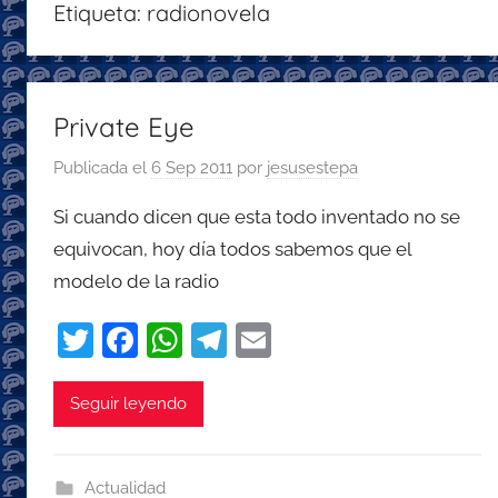
Etiqueta:
radionovela
con
recomendaciones
para
disfrutar
Private Eye
de
Publicada el
6 Sep 2011
por
jesusestepa
la
podcastfera
Si cuando dicen que esta todo inventado no se
equivocan, hoy día todos sabemos que el
modelo de la radio
T
F
W
T
E
w
a
h
el
m
itt
c
at
e
ai
Seguir leyendo
er
e
s
gr
l
b
A
a
Actualidad