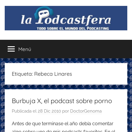
Saltar
al
contenido
La
Todo
sobre
Menú
Podcastfera
el
mundo
del
podcasting
Etiqueta:
Rebeca Linares
con
recomendaciones
para
Burbuja X, el podcast sobre porno
disfrutar
de
Publicada el
28 Dic 2010
por
DoctorGenoma
la
podcastfera
Antes de que terminase el año debía comentar
algo sobre uno de mis podcasts favoritos. En el