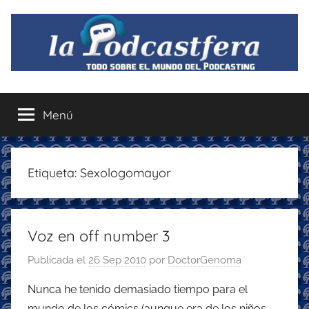
Saltar
al
contenido
La
Todo
sobre
Menú
Podcastfera
el
mundo
del
podcasting
Etiqueta:
Sexologomayor
con
recomendaciones
para
Voz en off number 3
disfrutar
de
Publicada el
26 Sep 2010
por
DoctorGenoma
la
podcastfera
Nunca he tenido demasiado tiempo para el
mundo de los cómics (aunque era de los niños