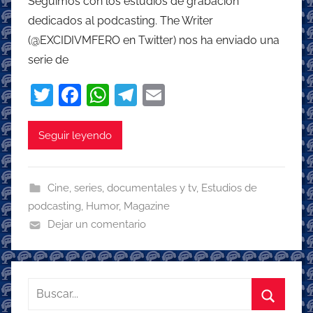
Seguimos con los estudios de grabación
dedicados al podcasting. The Writer
(@EXCIDIVMFERO en Twitter) nos ha enviado una
serie de
T
F
W
T
E
w
a
h
el
m
itt
c
at
e
ai
Seguir leyendo
er
e
s
gr
l
b
A
a
Cine, series, documentales y tv
,
Estudios de
o
p
m
podcasting
,
Humor
,
Magazine
o
p
Dejar un comentario
k
Buscar: