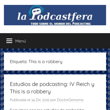
Saltar
al
contenido
La
Todo
sobre
Menú
Podcastfera
el
mundo
del
podcasting
Etiqueta:
This is a robbery
con
recomendaciones
para
Estudios de podcasting: IV Reich y
disfrutar
de
This is a robbery
la
Publicada el
14 Dic 2011
por
DoctorGenoma
podcastfera