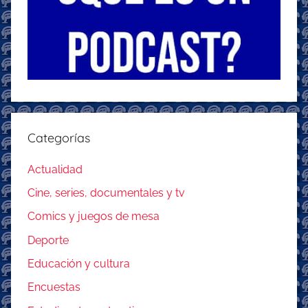
Categorías
Actualidad
Cine, series, documentales y tv
Comics y juegos de mesa
Deporte
Educación y cultura
Encuestas