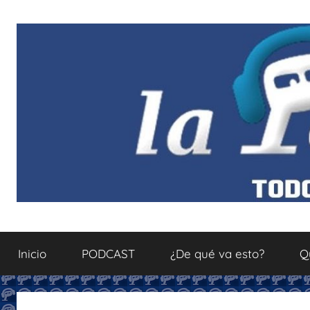
Saltar
al
contenido
La
Todo
sobre
Inicio
PODCAST
¿De qué va esto?
Q
el
Podcastfera
mundo
del
podcasting