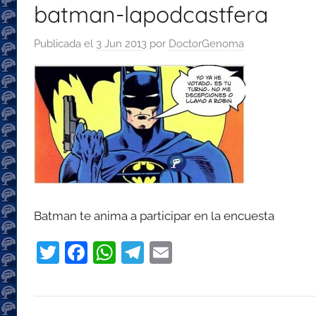
batman-lapodcastfera
con
recomendaciones
Publicada el
3 Jun 2013
por
DoctorGenoma
para
disfrutar
de
la
podcastfera
Batman te anima a participar en la encuesta
T
F
W
T
E
w
a
h
el
m
itt
c
at
e
ai