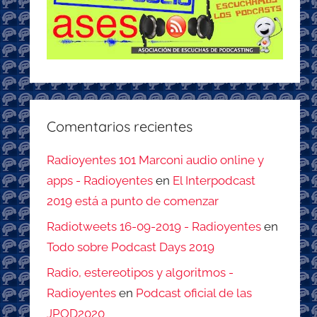
Comentarios recientes
Radioyentes 101 Marconi audio online y
apps - Radioyentes
en
El Interpodcast
2019 está a punto de comenzar
Radiotweets 16-09-2019 - Radioyentes
en
Todo sobre Podcast Days 2019
Radio, estereotipos y algoritmos -
Radioyentes
en
Podcast oficial de las
JPOD2020