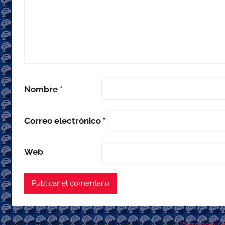
Nombre
*
Correo electrónico
*
Web
Este sitio usa Akismet para reducir el spam.
Aprende có