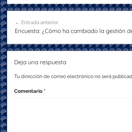
er
e
s
gr
l
b
A
a
Navegación
o
p
m
Entrada anterior
de
o
p
Encuesta: ¿Cómo ha cambiado la gestión de
entradas
k
Deja una respuesta
Tu dirección de correo electrónico no será publicad
Comentario
*