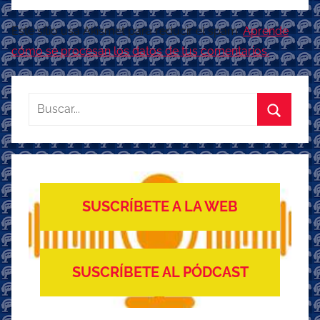
Este sitio usa Akismet para reducir el spam.
Aprende
cómo se procesan los datos de tus comentarios.
Buscar:
Buscar
SUSCRÍBETE A LA WEB
SUSCRÍBETE AL PÓDCAST