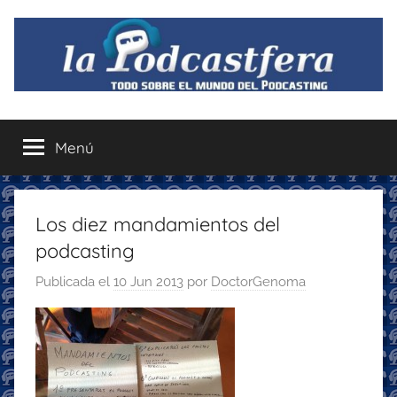
Saltar
al
contenido
La
Todo
sobre
Menú
Podcastfera
el
mundo
del
podcasting
Los diez mandamientos del
con
podcasting
recomendaciones
para
Publicada el
10 Jun 2013
por
DoctorGenoma
disfrutar
de
la
podcastfera