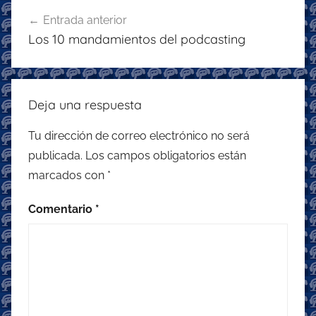
Navegación
o
p
m
Entrada anterior
de
Los 10 mandamientos del podcasting
o
p
entradas
k
Deja una respuesta
Tu dirección de correo electrónico no será
publicada.
Los campos obligatorios están
marcados con
*
Comentario
*