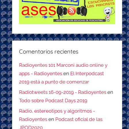
Comentarios recientes
Radioyentes 101 Marconi audio online y
apps - Radioyentes
en
El Interpodcast
2019 está a punto de comenzar
Radiotweets 16-09-2019 - Radioyentes
en
Todo sobre Podcast Days 2019
Radio, estereotipos y algoritmos -
Radioyentes
en
Podcast oficial de las
JPOD2020