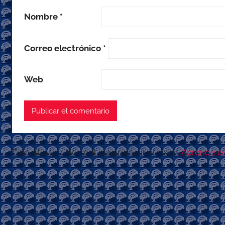
Nombre
*
Correo electrónico
*
Web
Este sitio usa Akismet para reducir el spam.
Aprende có