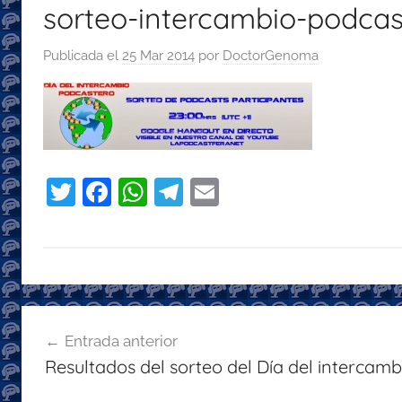
sorteo-intercambio-podcas
con
recomendaciones
Publicada el
25 Mar 2014
por
DoctorGenoma
para
disfrutar
de
la
podcastfera
T
F
W
T
E
w
a
h
el
m
itt
c
at
e
ai
er
e
s
gr
l
b
A
a
Navegación
o
p
m
Entrada anterior
de
o
p
Resultados del sorteo del Día del intercam
entradas
k