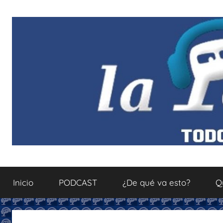
Saltar
al
contenido
La
Todo
sobre
Inicio
PODCAST
¿De qué va esto?
Q
el
Podcastfera
mundo
del
podcasting