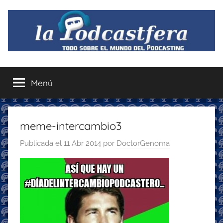
Saltar
al
contenido
La
Todo
sobre
Menú
Podcastfera
el
mundo
del
podcasting
meme-intercambio3
con
Publicada el
11 Abr 2014
por
DoctorGenoma
recomendaciones
para
disfrutar
de
la
podcastfera