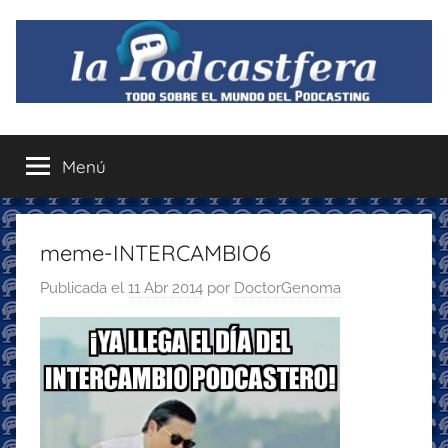
Saltar
al
contenido
La
Todo
sobre
Menú
Podcastfera
el
mundo
del
podcasting
meme-INTERCAMBIO6
con
Publicada el
11 Abr 2014
por
DoctorGenoma
recomendaciones
para
disfrutar
de
la
podcastfera