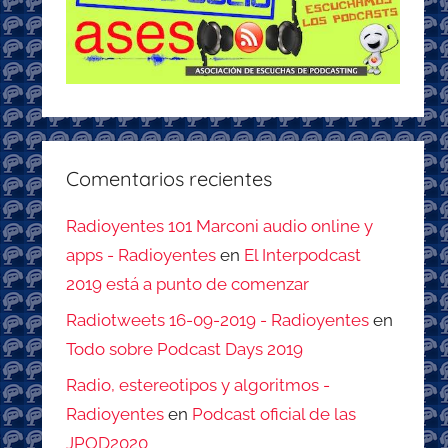
Comentarios recientes
Radioyentes 101 Marconi audio online y
apps - Radioyentes
en
El Interpodcast
2019 está a punto de comenzar
Radiotweets 16-09-2019 - Radioyentes
en
Todo sobre Podcast Days 2019
Radio, estereotipos y algoritmos -
Radioyentes
en
Podcast oficial de las
JPOD2020