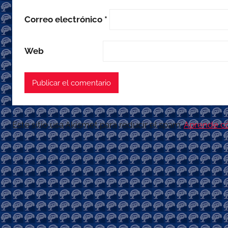
Correo electrónico
*
Web
Este sitio usa Akismet para reducir el spam.
Aprende có