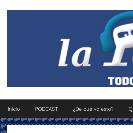
Saltar
al
contenido
La
Todo
sobre
Inicio
PODCAST
¿De qué va esto?
Q
el
Podcastfera
mundo
del
podcasting