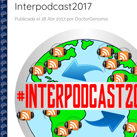
Interpodcast2017
con
recomendaciones
Publicada el
18 Abr 2017
por
DoctorGenoma
para
disfrutar
de
la
podcastfera