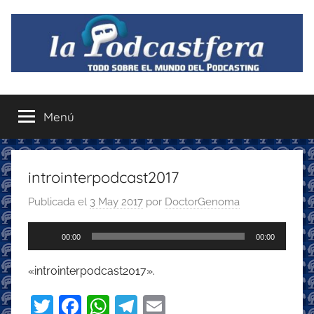
Saltar
al
contenido
La
Todo
sobre
Menú
Podcastfera
el
mundo
del
podcasting
introinterpodcast2017
con
Publicada el
3 May 2017
por
DoctorGenoma
recomendaciones
para
Reproductor
disfrutar
00:00
00:00
de
de
audio
«introinterpodcast2017».
la
podcastfera
T
F
W
T
E