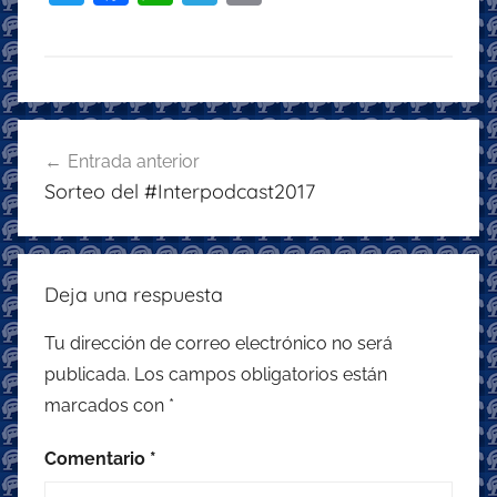
w
a
h
el
m
itt
c
at
e
ai
er
e
s
gr
l
b
A
a
Navegación
o
p
m
Entrada anterior
de
Sorteo del #Interpodcast2017
o
p
entradas
k
Deja una respuesta
Tu dirección de correo electrónico no será
publicada.
Los campos obligatorios están
marcados con
*
Comentario
*