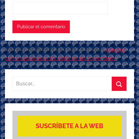
Este sitio usa Akismet para reducir el spam.
Aprende
cómo se procesan los datos de tus comentarios.
Buscar:
Buscar
SUSCRÍBETE A LA WEB