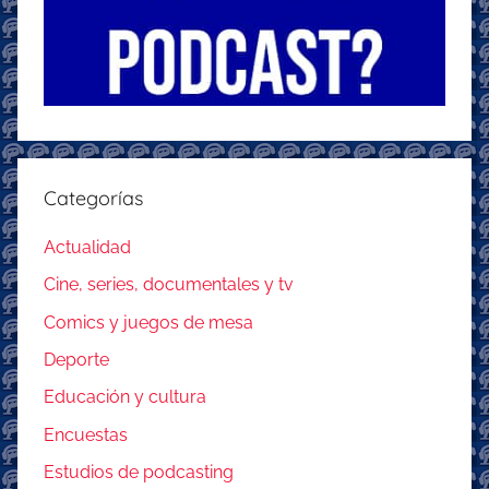
Categorías
Actualidad
Cine, series, documentales y tv
Comics y juegos de mesa
Deporte
Educación y cultura
Encuestas
Estudios de podcasting