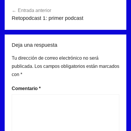
b
A
a
Navegación
o
p
m
Entrada anterior
de
Retopodcast 1: primer podcast
o
p
entradas
k
Deja una respuesta
Tu dirección de correo electrónico no será
publicada.
Los campos obligatorios están marcados
con
*
Comentario
*