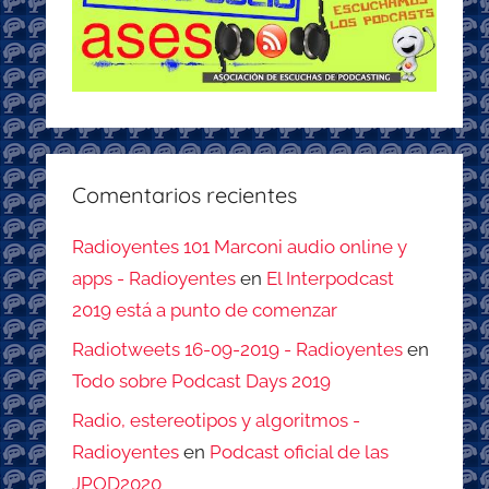
Comentarios recientes
Radioyentes 101 Marconi audio online y
apps - Radioyentes
en
El Interpodcast
2019 está a punto de comenzar
Radiotweets 16-09-2019 - Radioyentes
en
Todo sobre Podcast Days 2019
Radio, estereotipos y algoritmos -
Radioyentes
en
Podcast oficial de las
JPOD2020