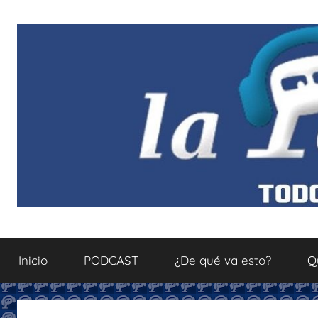
Saltar
al
contenido
La
Todo
sobre
Inicio
PODCAST
¿De qué va esto?
Q
el
Podcastfera
mundo
del
podcasting