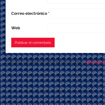
Correo electrónico
*
Web
Este sitio usa Akismet para reducir el spam.
Aprende có