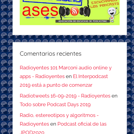
Comentarios recientes
Radioyentes 101 Marconi audio online y
apps - Radioyentes
en
El Interpodcast
2019 está a punto de comenzar
Radiotweets 16-09-2019 - Radioyentes
en
Todo sobre Podcast Days 2019
Radio, estereotipos y algoritmos -
Radioyentes
en
Podcast oficial de las
JPOD2020