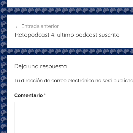
er
e
s
gr
l
b
A
a
Navegación
o
p
m
Entrada anterior
de
o
p
Retopodcast 4: ultimo podcast suscrito
entradas
k
Deja una respuesta
Tu dirección de correo electrónico no será publicad
Comentario
*