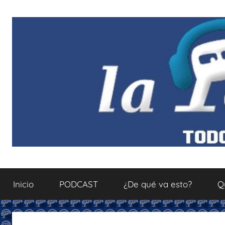
Saltar
al
contenido
La
Todo
sobre
Inicio
PODCAST
¿De qué va esto?
Q
el
Podcastfera
mundo
del
podcasting