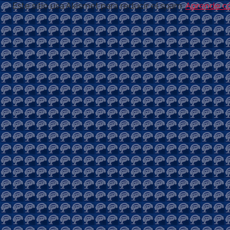
Este sitio usa Akismet para reducir el spam.
Aprende có