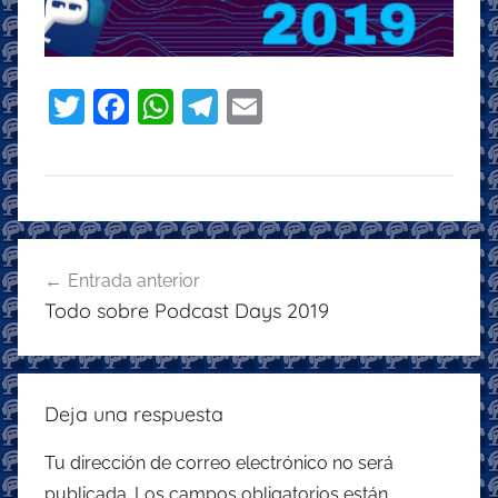
T
F
W
T
E
w
a
h
el
m
itt
c
at
e
ai
er
e
s
gr
l
b
A
a
Navegación
o
p
m
Entrada anterior
de
Todo sobre Podcast Days 2019
o
p
entradas
k
Deja una respuesta
Tu dirección de correo electrónico no será
publicada.
Los campos obligatorios están