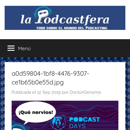
Saltar
al
contenido
La
Todo
sobre
Menú
Podcastfera
el
mundo
del
podcasting
a0d59804-1bf8-4476-9307-
con
ce1b65b0e55d.jpg
recomendaciones
para
Publicada el
12 Sep 2019
por
DoctorGenoma
disfrutar
de
la
podcastfera