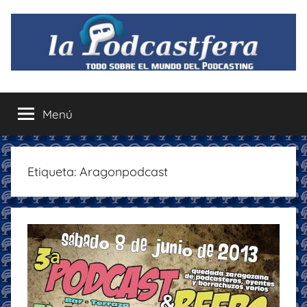
Saltar
al
contenido
La
Todo
sobre
Menú
Podcastfera
el
mundo
del
podcasting
Etiqueta:
Aragonpodcast
con
recomendaciones
para
disfrutar
de
la
podcastfera