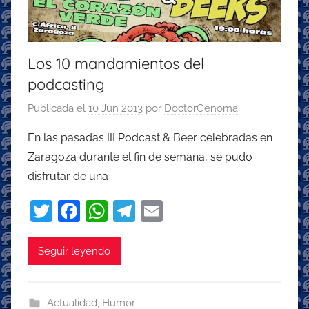
Los 10 mandamientos del
podcasting
Publicada el
10 Jun 2013
por
DoctorGenoma
En las pasadas III Podcast & Beer celebradas en
Zaragoza durante el fin de semana, se pudo
disfrutar de una
T
F
W
T
E
w
a
h
el
m
itt
c
at
e
ai
Seguir leyendo
er
e
s
gr
l
b
A
a
Actualidad
,
Humor