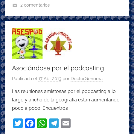
o
p
m
2 comentarios
o
p
k
Asociándose por el podcasting
Publicada el
17 Abr 2013
por
DoctorGenoma
Las reuniones amistosas por el podcasting a lo
largo y ancho de la geografía están aumentando
poco a poco. Encuentros
T
F
W
T
E
w
a
h
el
m