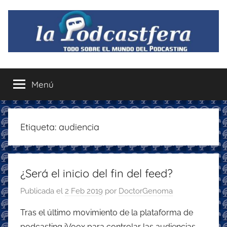
Saltar
al
contenido
La
Todo
sobre
Menú
Podcastfera
el
mundo
del
podcasting
Etiqueta:
audiencia
con
recomendaciones
para
¿Será el inicio del fin del feed?
disfrutar
de
Publicada el
2 Feb 2019
por
DoctorGenoma
la
podcastfera
Tras el último movimiento de la plataforma de
podcasting iVoox para controlar las audiencias,