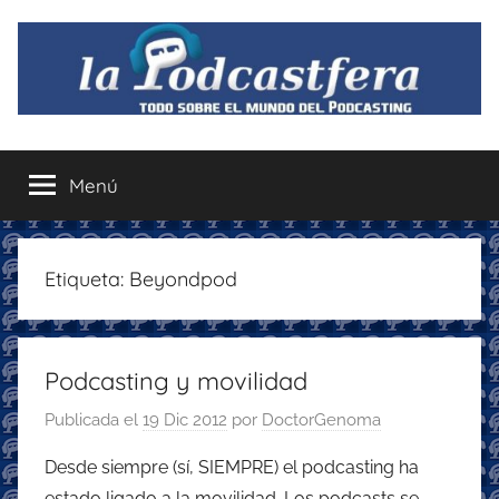
Saltar
al
contenido
La
Todo
sobre
Menú
Podcastfera
el
mundo
del
podcasting
Etiqueta:
Beyondpod
con
recomendaciones
para
Podcasting y movilidad
disfrutar
de
Publicada el
19 Dic 2012
por
DoctorGenoma
la
podcastfera
Desde siempre (sí, SIEMPRE) el podcasting ha
estado ligado a la movilidad. Los podcasts se