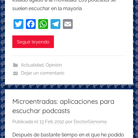
suelen escuchar en la mayoría
T
F
W
T
E
w
a
h
el
m
itt
c
at
e
ai
Seguir leyendo
er
e
s
gr
l
b
A
a
Actualidad
,
Opinión
o
p
m
Dejar un comentario
o
p
k
Microentradas: aplicaciones para
escuchar podcasts
Publicada el
13 Feb 2012
por
DoctorGenoma
Después de bastante tiempo en el que he podido