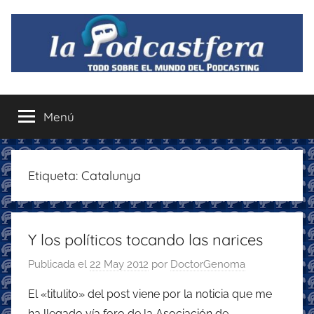
Saltar
al
contenido
La
Todo
sobre
Menú
Podcastfera
el
mundo
del
podcasting
Etiqueta:
Catalunya
con
recomendaciones
para
Y los políticos tocando las narices
disfrutar
de
Publicada el
22 May 2012
por
DoctorGenoma
la
podcastfera
El «titulito» del post viene por la noticia que me
ha llegado vía foro de la Asociación de