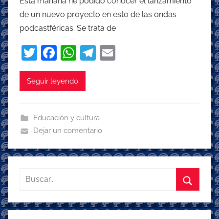
Esta mañana he podido conocer el lanzamiento
de un nuevo proyecto en esto de las ondas
podcastféricas. Se trata de
T
F
W
T
E
w
a
h
el
m
itt
c
at
e
ai
Seguir leyendo
er
e
s
gr
l
b
A
a
Educación y cultura
o
p
m
Dejar un comentario
o
p
k
Buscar:
Buscar