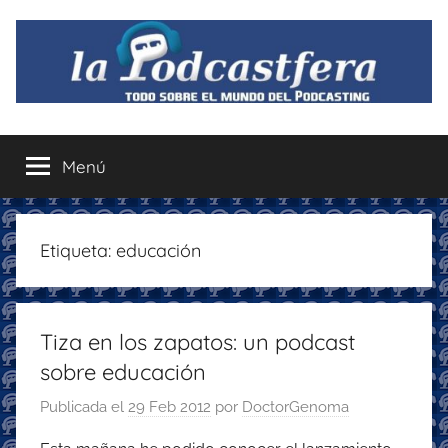
Saltar
al
contenido
La
Todo
sobre
Menú
Podcastfera
el
mundo
del
podcasting
Etiqueta:
educación
con
recomendaciones
para
Tiza en los zapatos: un podcast
disfrutar
de
sobre educación
la
Publicada el
29 Feb 2012
por
DoctorGenoma
podcastfera