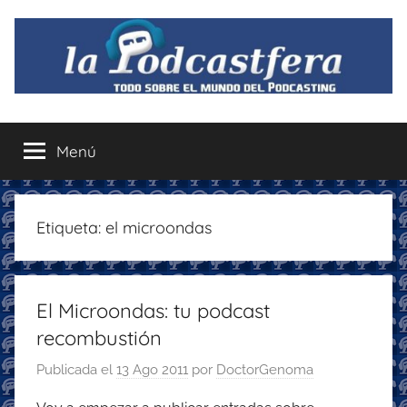
Saltar
al
contenido
La
Todo
sobre
Menú
Podcastfera
el
mundo
del
podcasting
Etiqueta:
el microondas
con
recomendaciones
para
El Microondas: tu podcast
disfrutar
de
recombustión
la
Publicada el
13 Ago 2011
por
DoctorGenoma
podcastfera