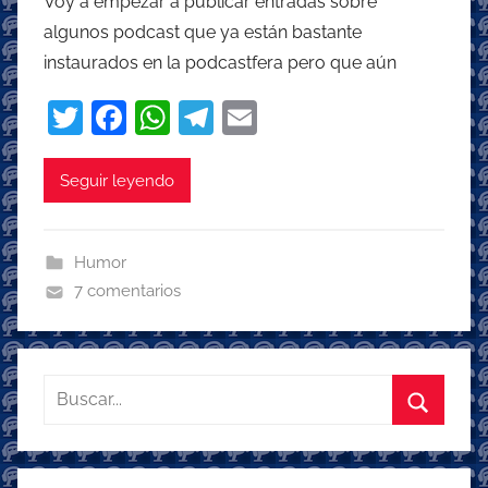
Voy a empezar a publicar entradas sobre
algunos podcast que ya están bastante
instaurados en la podcastfera pero que aún
T
F
W
T
E
w
a
h
el
m
itt
c
at
e
ai
Seguir leyendo
er
e
s
gr
l
b
A
a
Humor
o
p
m
7 comentarios
o
p
k
Buscar:
Buscar