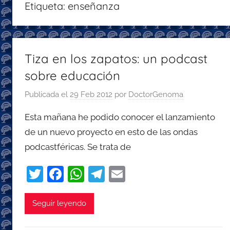
Etiqueta:
enseñanza
con
recomendaciones
para
disfrutar
Tiza en los zapatos: un podcast
de
sobre educación
la
podcastfera
Publicada el
29 Feb 2012
por
DoctorGenoma
Esta mañana he podido conocer el lanzamiento
de un nuevo proyecto en esto de las ondas
podcastféricas. Se trata de
T
F
W
T
E
w
a
h
el
m
itt
c
at
e
ai
Seguir leyendo
er
e
s
gr
l