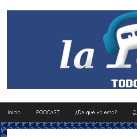
Saltar
al
contenido
La
Todo
sobre
Inicio
PODCAST
¿De qué va esto?
Q
el
Podcastfera
mundo
del
podcasting