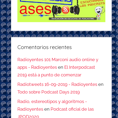
Comentarios recientes
Radioyentes 101 Marconi audio online y
apps - Radioyentes
en
El Interpodcast
2019 está a punto de comenzar
Radiotweets 16-09-2019 - Radioyentes
en
Todo sobre Podcast Days 2019
Radio, estereotipos y algoritmos -
Radioyentes
en
Podcast oficial de las
JPOD2020