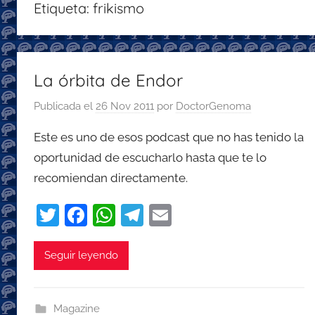
Etiqueta:
frikismo
con
recomendaciones
para
disfrutar
La órbita de Endor
de
Publicada el
26 Nov 2011
por
DoctorGenoma
la
podcastfera
Este es uno de esos podcast que no has tenido la
oportunidad de escucharlo hasta que te lo
recomiendan directamente.
T
F
W
T
E
w
a
h
el
m
itt
c
at
e
ai
Seguir leyendo
er
e
s
gr
l
b
A
a
Magazine