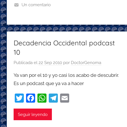
o
p
m
Un comentario
o
p
k
Decadencia Occidental podcast
10
Publicada el
22 Sep 2010
por
DoctorGenoma
Ya van por el 10 y yo casi los acabo de descubrir.
Es un podcast que ya va a hacer
T
F
W
T
E
w
a
h
el
m
itt
c
at
e
ai
Seguir leyendo
er
e
s
gr
l