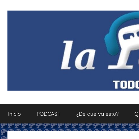
Saltar
al
contenido
La
Todo
sobre
Inicio
PODCAST
¿De qué va esto?
Q
el
Podcastfera
mundo
del
podcasting