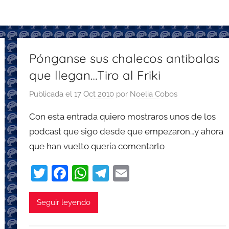
Pónganse sus chalecos antibalas
que llegan…Tiro al Friki
Publicada el
17 Oct 2010
por
Noelia Cobos
Con esta entrada quiero mostraros unos de los
podcast que sigo desde que empezaron…y ahora
que han vuelto quería comentarlo
T
F
W
T
E
w
a
h
el
m
itt
c
at
e
ai
Seguir leyendo
er
e
s
gr
l