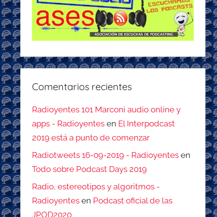
Comentarios recientes
Radioyentes 101 Marconi audio online y
apps - Radioyentes
en
El Interpodcast
2019 está a punto de comenzar
Radiotweets 16-09-2019 - Radioyentes
en
Todo sobre Podcast Days 2019
Radio, estereotipos y algoritmos -
Radioyentes
en
Podcast oficial de las
JPOD2020