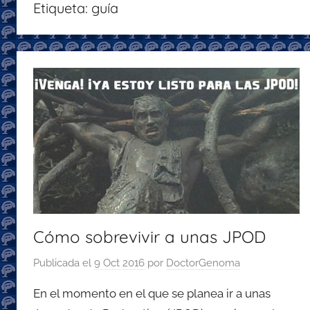
Etiqueta:
guía
con
recomendaciones
para
disfrutar
de
la
podcastfera
Cómo sobrevivir a unas JPOD
Publicada el
9 Oct 2016
por
DoctorGenoma
En el momento en el que se planea ir a unas