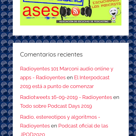
Comentarios recientes
Radioyentes 101 Marconi audio online y
apps - Radioyentes
en
El Interpodcast
2019 está a punto de comenzar
Radiotweets 16-09-2019 - Radioyentes
en
Todo sobre Podcast Days 2019
Radio, estereotipos y algoritmos -
Radioyentes
en
Podcast oficial de las
JPOD2020