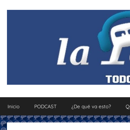
Saltar
al
contenido
La
Todo
sobre
Inicio
PODCAST
¿De qué va esto?
Q
el
Podcastfera
mundo
del
podcasting