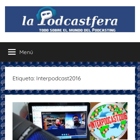
Saltar
al
contenido
La
Todo
sobre
Menú
Podcastfera
el
mundo
del
podcasting
Etiqueta:
Interpodcast2016
con
recomendaciones
para
disfrutar
de
la
podcastfera