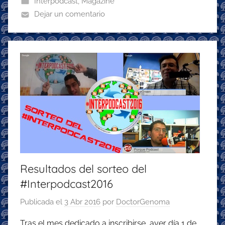
Interpodcast
,
Magazine
o
p
m
Dejar un comentario
o
p
k
Resultados del sorteo del
#Interpodcast2016
Publicada el
3 Abr 2016
por
DoctorGenoma
Tras el mes dedicado a inscribirse, ayer día 1 de