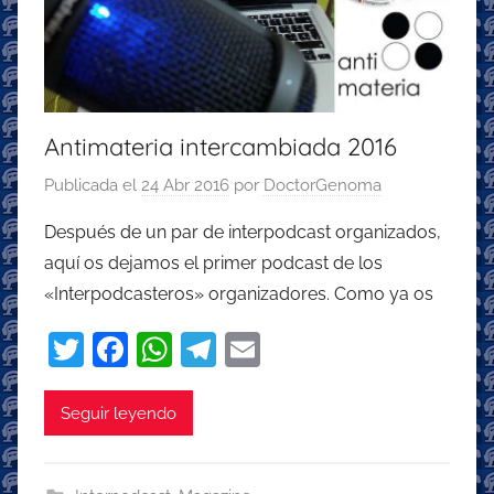
Antimateria intercambiada 2016
Publicada el
24 Abr 2016
por
DoctorGenoma
Después de un par de interpodcast organizados,
aquí os dejamos el primer podcast de los
«Interpodcasteros» organizadores. Como ya os
T
F
W
T
E
w
a
h
el
m
itt
c
at
e
ai
Seguir leyendo
er
e
s
gr
l
b
A
a