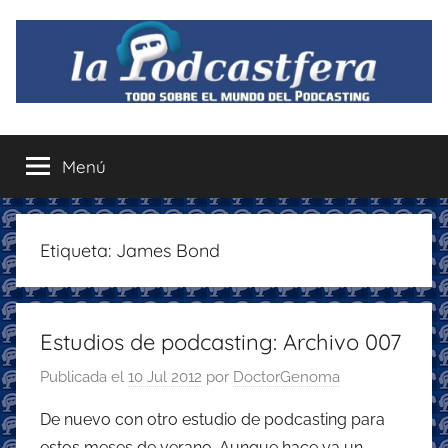
Saltar
al
contenido
La
Todo
sobre
Menú
Podcastfera
el
mundo
del
podcasting
Etiqueta:
James Bond
con
recomendaciones
para
Estudios de podcasting: Archivo 007
disfrutar
de
Publicada el
10 Jul 2012
por
DoctorGenoma
la
podcastfera
De nuevo con otro estudio de podcasting para
estos meses de verano. Aunque hace ya un