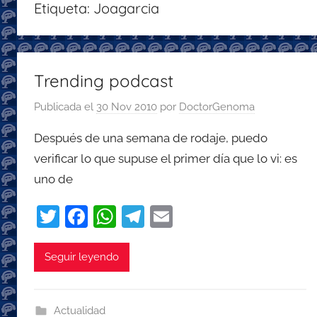
Etiqueta:
Joagarcia
con
recomendaciones
para
disfrutar
Trending podcast
de
Publicada el
30 Nov 2010
por
DoctorGenoma
la
podcastfera
Después de una semana de rodaje, puedo
verificar lo que supuse el primer día que lo vi: es
uno de
T
F
W
T
E
w
a
h
el
m
itt
c
at
e
ai
Seguir leyendo
er
e
s
gr
l
b
A
a
Actualidad