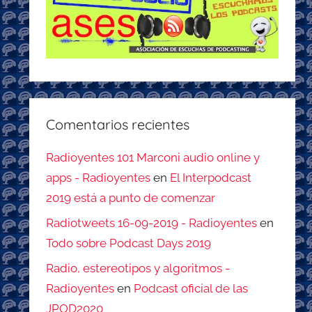
Comentarios recientes
Radioyentes 101 Marconi audio online y
apps - Radioyentes
en
El Interpodcast
2019 está a punto de comenzar
Radiotweets 16-09-2019 - Radioyentes
en
Todo sobre Podcast Days 2019
Radio, estereotipos y algoritmos -
Radioyentes
en
Podcast oficial de las
JPOD2020