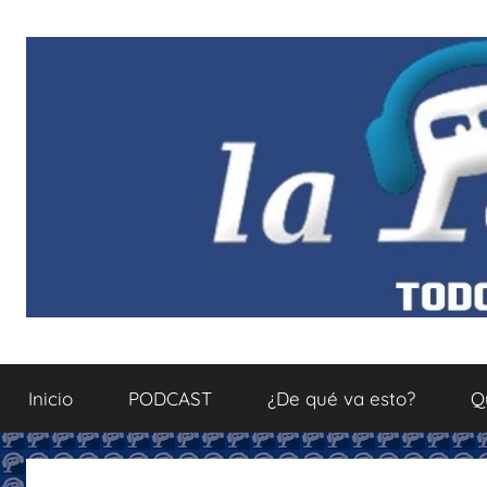
Saltar
al
contenido
La
Todo
sobre
Inicio
PODCAST
¿De qué va esto?
Q
el
Podcastfera
mundo
del
podcasting