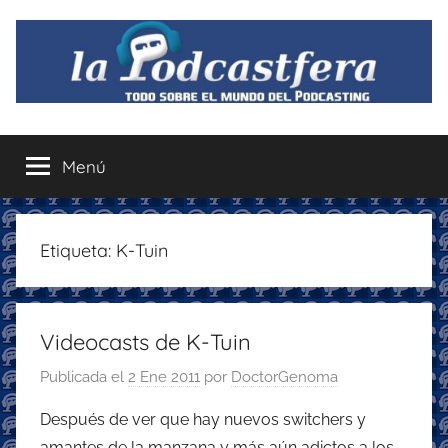
Saltar
al
contenido
La
Todo
sobre
Menú
Podcastfera
el
mundo
del
podcasting
Etiqueta:
K-Tuin
con
recomendaciones
para
Videocasts de K-Tuin
disfrutar
de
Publicada el
2 Ene 2011
por
DoctorGenoma
la
podcastfera
Después de ver que hay nuevos switchers y
amantes de la manzana y más aún adictos a los