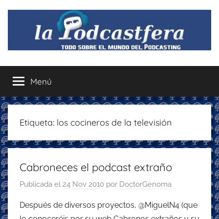
Saltar
al
contenido
La
Todo
sobre
Menú
Podcastfera
el
mundo
del
podcasting
Etiqueta:
los cocineros de la televisión
con
recomendaciones
para
Cabroneces el podcast extraño
disfrutar
de
Publicada el
24 Nov 2010
por
DoctorGenoma
la
podcastfera
Después de diversos proyectos, @MiguelN4 (que
lo conoceréis por su web Cabronos extraños y su