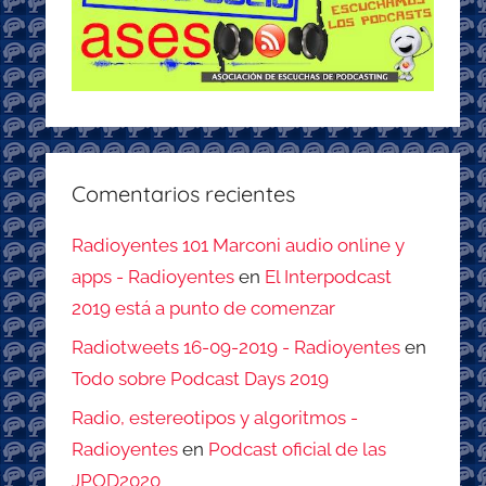
Comentarios recientes
Radioyentes 101 Marconi audio online y
apps - Radioyentes
en
El Interpodcast
2019 está a punto de comenzar
Radiotweets 16-09-2019 - Radioyentes
en
Todo sobre Podcast Days 2019
Radio, estereotipos y algoritmos -
Radioyentes
en
Podcast oficial de las
JPOD2020