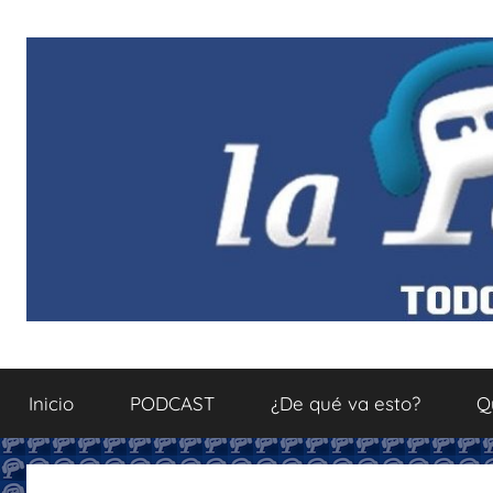
Saltar
al
contenido
La
Todo
sobre
Inicio
PODCAST
¿De qué va esto?
Q
el
Podcastfera
mundo
del
podcasting