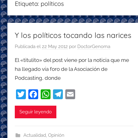
Etiqueta:
políticos
con
recomendaciones
para
disfrutar
Y los políticos tocando las narices
de
Publicada el
22 May 2012
por
DoctorGenoma
la
podcastfera
El «titulito» del post viene por la noticia que me
ha llegado vía foro de la Asociación de
Podcasting, donde
T
F
W
T
E
w
a
h
el
m
itt
c
at
e
ai
Seguir leyendo
er
e
s
gr
l
b
A
a
Actualidad
,
Opinión