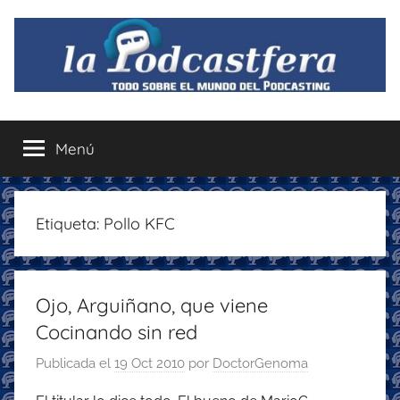
Saltar
al
contenido
La
Todo
sobre
Menú
Podcastfera
el
mundo
del
podcasting
Etiqueta:
Pollo KFC
con
recomendaciones
para
Ojo, Arguiñano, que viene
disfrutar
de
Cocinando sin red
la
Publicada el
19 Oct 2010
por
DoctorGenoma
podcastfera