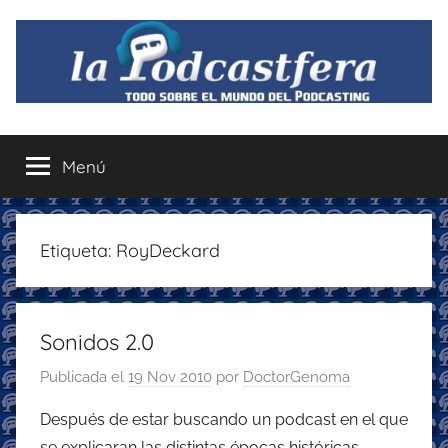
Saltar
al
contenido
La
Todo
sobre
Menú
Podcastfera
el
mundo
del
podcasting
Etiqueta:
RoyDeckard
con
recomendaciones
para
Sonidos 2.0
disfrutar
de
Publicada el
19 Nov 2010
por
DoctorGenoma
la
podcastfera
Después de estar buscando un podcast en el que
se explicaran las distintas épocas históricas,