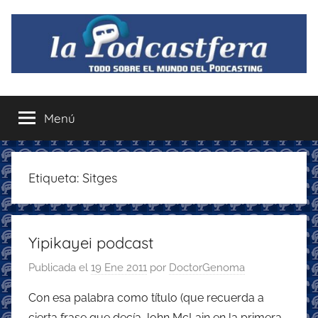
Saltar
al
contenido
La
Todo
sobre
Menú
Podcastfera
el
mundo
del
podcasting
Etiqueta:
Sitges
con
recomendaciones
para
Yipikayei podcast
disfrutar
de
Publicada el
19 Ene 2011
por
DoctorGenoma
la
podcastfera
Con esa palabra como título (que recuerda a
cierta frase que decía John McLain en la primera