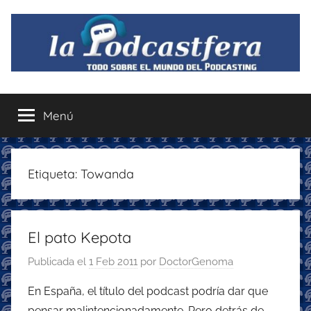
Saltar
al
contenido
La
Todo
sobre
Menú
Podcastfera
el
mundo
del
podcasting
Etiqueta:
Towanda
con
recomendaciones
para
El pato Kepota
disfrutar
de
Publicada el
1 Feb 2011
por
DoctorGenoma
la
podcastfera
En España, el título del podcast podría dar que
pensar malintencionadamente. Pero detrás de