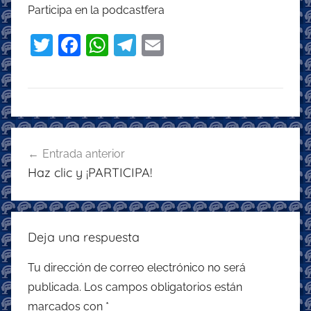
Participa en la podcastfera
T
F
W
T
E
w
a
h
el
m
itt
c
at
e
ai
er
e
s
gr
l
b
A
a
Navegación
o
p
m
Entrada anterior
de
Haz clic y ¡PARTICIPA!
o
p
entradas
k
Deja una respuesta
Tu dirección de correo electrónico no será
publicada.
Los campos obligatorios están
marcados con
*