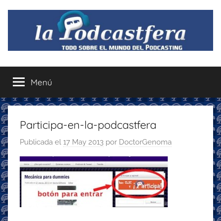
Saltar
al
contenido
La
Todo
sobre
Menú
Podcastfera
el
mundo
del
podcasting
Participa-en-la-podcastfera
con
Publicada el
17 May 2013
por
DoctorGenoma
recomendaciones
para
disfrutar
de
la
podcastfera