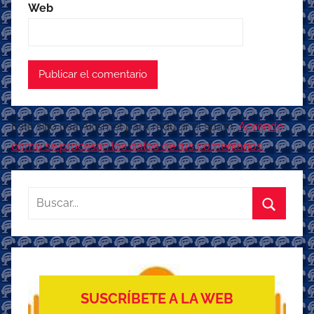
Web
Este sitio usa Akismet para reducir el spam.
Aprende
cómo se procesan los datos de tus comentarios.
Buscar:
Buscar
SUSCRÍBETE A LA WEB