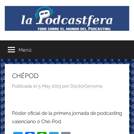
Saltar
al
contenido
La
Todo
sobre
Menú
Podcastfera
el
mundo
del
podcasting
CHÉPOD
con
Publicada el
5 May 2013
por
DoctorGenoma
recomendaciones
para
disfrutar
de
Póster oficial de la primera jornada de podcasting
la
valenciano ó Ché-Pod.
podcastfera