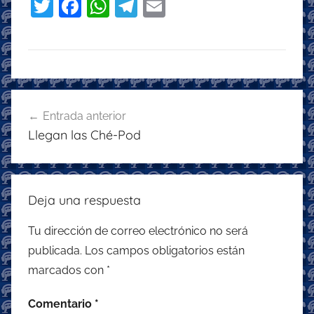
T
F
W
T
E
w
a
h
el
m
itt
c
at
e
ai
er
e
s
gr
l
b
A
a
Navegación
o
p
m
Entrada anterior
de
Llegan las Ché-Pod
o
p
entradas
k
Deja una respuesta
Tu dirección de correo electrónico no será
publicada.
Los campos obligatorios están
marcados con
*
Comentario
*