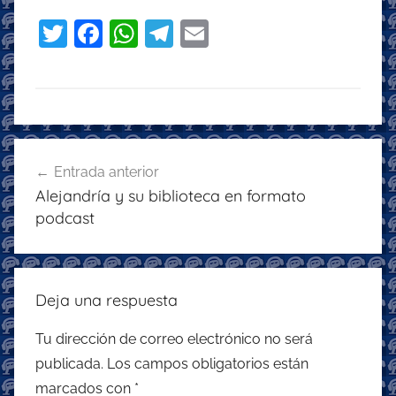
T
F
W
T
E
w
a
h
el
m
itt
c
at
e
ai
er
e
s
gr
l
b
A
a
Navegación
o
p
m
Entrada anterior
de
Alejandría y su biblioteca en formato
o
p
entradas
podcast
k
Deja una respuesta
Tu dirección de correo electrónico no será
publicada.
Los campos obligatorios están
marcados con
*