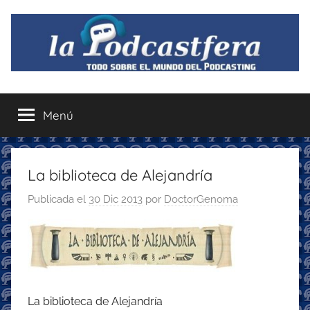
Saltar
al
contenido
La
Todo
sobre
Menú
Podcastfera
el
mundo
del
podcasting
La biblioteca de Alejandría
con
Publicada el
30 Dic 2013
por
DoctorGenoma
recomendaciones
para
disfrutar
de
la
podcastfera
La biblioteca de Alejandría