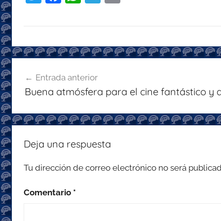
w
a
h
el
m
itt
c
at
e
ai
er
e
s
gr
l
b
A
a
Navegación
o
p
m
Entrada anterior
de
o
p
Buena atmósfera para el cine fantástico y d
entradas
k
Deja una respuesta
Tu dirección de correo electrónico no será publicad
Comentario
*