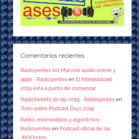
Comentarios recientes
Radioyentes 101 Marconi audio online y
apps - Radioyentes
en
El Interpodcast
2019 está a punto de comenzar
Radiotweets 16-09-2019 - Radioyentes
en
Todo sobre Podcast Days 2019
Radio, estereotipos y algoritmos -
Radioyentes
en
Podcast oficial de las
JPOD2020