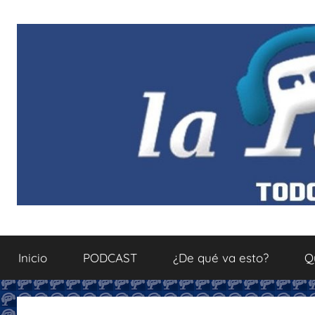
Saltar
al
contenido
La
Todo
sobre
Inicio
PODCAST
¿De qué va esto?
Q
el
Podcastfera
mundo
del
podcasting