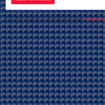
Este sitio usa Akismet para reducir el spam.
Aprende có